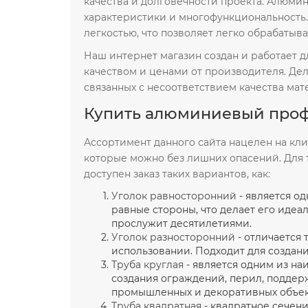
качества и долговечности проекта. Алюм
характеристики и многофункциональность
легкостью, что позволяет легко обрабатыв
Наш интернет магазин создан и работает д
качеством и ценами от производителя. Дел
связанных с несоответствием качества мат
Купить алюминиевый профил
Ассортимент данного сайта нацелен на кл
которые можно без лишних опасений. Для т
доступен заказ таких вариантов, как:
Уголок равносторонний
- является о
равные стороны, что делает его иде
прослужит десятилетиями.
Уголок разносторонний
- отличается 
использовании. Подходит для создан
Труба круглая
- является одним из н
создания ограждений, перил, поддер
промышленных и декоративных объек
Труба квадратная
- квадратное сечен