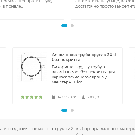
 полчаса превратить кучу
автоматики на улице, кажетс
 в привле..
достаточно просто закрепить
Алюмінієва труба кругла 30х1
без покриття
Використав круглу трубу з
алюмінію 30х1 без покриття для
каркаса захисного екрана у
майстерні. Післ..
→
14.07.2026
Федір
нта и создания новых конструкций, выбор правильных мате