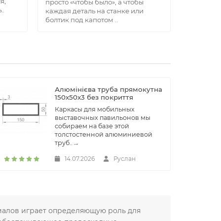
я,
просто «чтобы было», а чтобы
боится р
..
каждая деталь на станке или
обрабатыв
болтик под капотом ..
есть одна
Алюмінієва труба прямокутна
150х50x3 без покриття
Каркасы для мобильных
выставочных павильонов мы
собираем на базе этой
толстостенной алюминиевой
труб..
→
14.07.2026
Руслан
риалов играет определяющую роль для