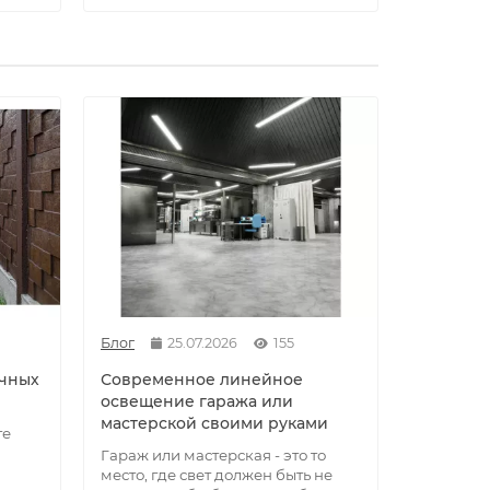
Блог
25.07.2026
155
Блог
ичных
Современное линейное
Секреты
освещение гаража или
креплен
мастерской своими руками
металла
те
Гараж или мастерская - это то
Алюминий
место, где свет должен быть не
который в