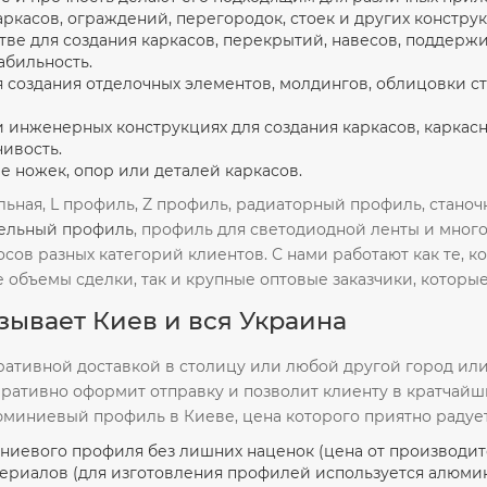
аркасов, ограждений, перегородок, стоек и других констру
стве для создания каркасов, перекрытий, навесов, поддер
абильность.
я создания отделочных элементов, молдингов, облицовки с
 инженерных конструкциях для создания каркасов, каркасны
чивость.
ве ножек, опор или деталей каркасов.
ольная, L профиль, Z профиль, радиаторный профиль, стано
ельный профиль
, профиль для светодиодной ленты и мног
осов разных категорий клиентов. С нами работают как те, 
е объемы сделки, так и крупные оптовые заказчики, которы
азывает Киев и вся Украина
еративной доставкой в столицу или любой другой город ил
оперативно оформит отправку и позволит клиенту в кратчайш
миниевый профиль в Киеве, цена которого приятно радует 
ниевого профиля без лишних наценок (цена от производит
ериалов (для изготовления профилей используется алюми