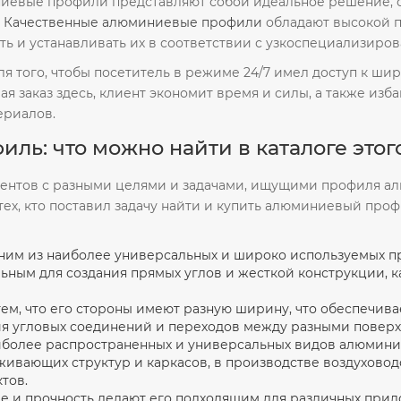
иниевые профили представляют собой идеальное решение,
.
Качественные алюминиевые профили
обладают высокой п
ать и устанавливать их в соответствии с узкоспециализир
ля того, чтобы посетитель в режиме 24/7 имел доступ к ш
ая заказ здесь, клиент экономит время и силы, а также из
ериалов.
ь: что можно найти в каталоге этог
иентов с разными целями и задачами, ищущими профиля ал
ех, кто поставил задачу найти и купить алюминиевый проф
дним из наиболее универсальных и широко используемых п
альным для создания прямых углов и жесткой конструкции,
тем, что его стороны имеют разную ширину, что обеспечива
ия угловых соединений и переходов между разными поверх
аиболее распространенных и универсальных видов алюмини
живающих структур и каркасов, в производстве воздуховод
тов.
ие и прочность делают его подходящим для различных при