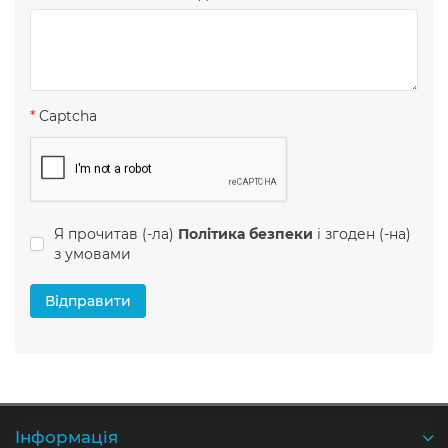
Captcha
Я прочитав (-ла)
Політика безпеки
і згоден (-на)
з умовами
Відправити
Iнформація