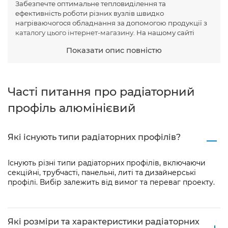
Забезпечте оптимальне тепловиділення та
ефективність роботи різних вузлів швидко
нагріваючогося обладнання за допомогою продукції з
каталогу цього інтернет-магазину
. На нашому сайті
представлений широкий вибір високоякісних
Показати опис повністю
радіаторних профілів, розроблених з урахуванням
сучасних технологій та вимог галузі. Алюмінієвий
радіаторний профіль від AluShop, купити який можна
замовленням у Харкові, Києві та інших містах України,
Часті питання про радіаторний
стане опорою для безпроблемної багаторічної роботи
вашого обладнання.
профіль алюмінієвий
Як знайти та вибрати
радіаторний профіль
Які існують типи радіаторних профілів?
Вибір відповідного радіаторного профілю ґрунтується
на кількох критеріях, включаючи його: тепловіддачу,
ефективність та довговічність. Наші продукти
Існують різні типи радіаторних профілів, включаючи
поєднують у собі високу тепловіддачу, оптимальне
секційні, трубчасті, панельні, литі та дизайнерські
розподілення тепла та правильну обробку, що дозволяє
профілі. Вибір залежить від вимог та переваг проекту.
створити функціональну систему, до якої прагне кожен.
Причинами для покупки якісних радіаторних профілів
від виробника є:
Які розміри та характеристики радіаторних