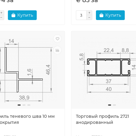
74 за
₴ 83 за
Купить
Купить
иль теневого шва 10 мм
Торговый профиль 2721
покрытия
анодированный