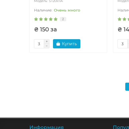
ST20x11A
Очень много
2
₴ 150 за
₴ 14
Купить
Информация
Попул