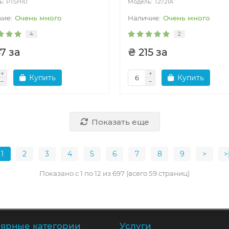
PTSH10
T2721A
Очень много
Очень много
4
2
7 за
₴ 215 за
Купить
Купить
Показать еще
1
2
3
4
5
6
7
8
9
>
>
Показано с 1 по 12 из 697 (всего 59 страниц)
ярные категории
Услуги