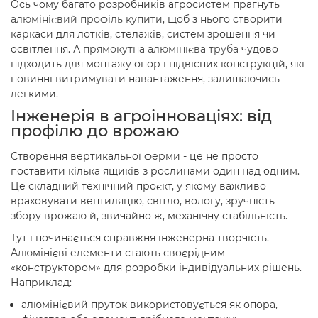
Ось чому багато розробників агросистем прагнуть
алюмінієвий профіль купити
, щоб з нього створити
каркаси для лотків, стелажів, систем зрошення чи
освітлення. А
прямокутна алюмінієва труба
чудово
підходить для монтажу опор і підвісних конструкцій, які
повинні витримувати навантаження, залишаючись
легкими.
Інженерія в агроінноваціях: від
профілю до врожаю
Створення вертикальної ферми - це не просто
поставити кілька ящиків з рослинами один над одним.
Це складний технічний проєкт, у якому важливо
враховувати вентиляцію, світло, вологу, зручність
збору врожаю й, звичайно ж, механічну стабільність.
Тут і починається справжня інженерна творчість.
Алюмінієві елементи стають своєрідним
«конструктором» для розробки індивідуальних рішень.
Наприклад:
алюмінієвий пруток використовується як опора,