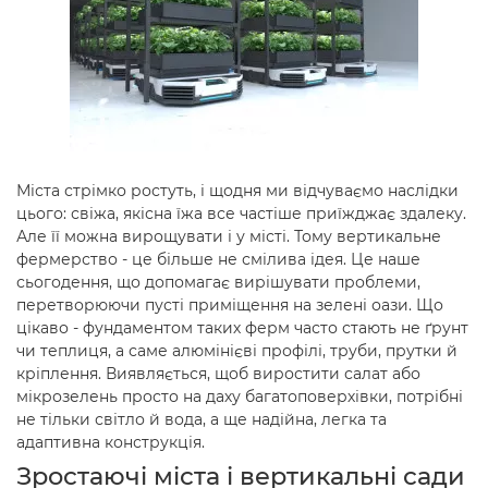
Міста стрімко ростуть, і щодня ми відчуваємо наслідки
цього: свіжа, якісна їжа все частіше приїжджає здалеку.
Але її можна вирощувати і у місті. Тому вертикальне
фермерство - це більше не смілива ідея. Це наше
сьогодення, що допомагає вирішувати проблеми,
перетворюючи пусті приміщення на зелені оази. Що
цікаво - фундаментом таких ферм часто стають не ґрунт
чи теплиця, а саме алюмінієві профілі, труби, прутки й
кріплення. Виявляється, щоб виростити салат або
мікрозелень просто на даху багатоповерхівки, потрібні
не тільки світло й вода, а ще надійна, легка та
адаптивна конструкція.
Зростаючі міста і вертикальні сади