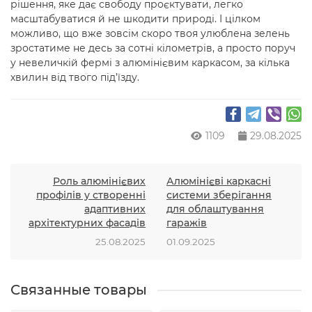
рішення, яке дає свободу проєктувати, легко
масштабуватися й не шкодити природі. І цілком
можливо, що вже зовсім скоро твоя улюблена зелень
зростатиме не десь за сотні кілометрів, а просто поруч
у невеличкій фермі з алюмінієвим каркасом, за кілька
хвилин від твого під’їзду.
1109
29.08.2025
Роль алюмінієвих
Алюмінієві каркасні
профілів у створенні
системи зберігання
адаптивних
для облаштування
архітектурних фасадів
гаражів
25.08.2025
01.09.2025
Связанные товары