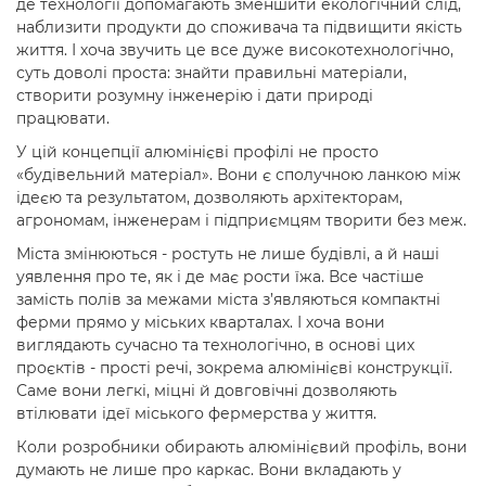
де технології допомагають зменшити екологічний слід,
наблизити продукти до споживача та підвищити якість
життя. І хоча звучить це все дуже високотехнологічно,
суть доволі проста: знайти правильні матеріали,
створити розумну інженерію і дати природі
працювати.
У цій концепції алюмінієві профілі не просто
«будівельний матеріал». Вони є сполучною ланкою між
ідеєю та результатом, дозволяють архітекторам,
агрономам, інженерам і підприємцям творити без меж.
Міста змінюються - ростуть не лише будівлі, а й наші
уявлення про те, як і де має рости їжа. Все частіше
замість полів за межами міста з’являються компактні
ферми прямо у міських кварталах. І хоча вони
виглядають сучасно та технологічно, в основі цих
проєктів - прості речі, зокрема алюмінієві конструкції.
Саме вони легкі, міцні й довговічні дозволяють
втілювати ідеї міського фермерства у життя.
Коли розробники обирають алюмінієвий профіль, вони
думають не лише про каркас. Вони вкладають у