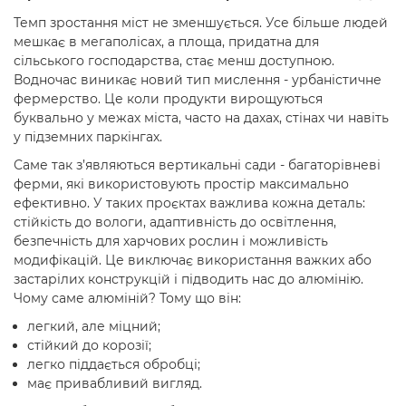
Темп зростання міст не зменшується. Усе більше людей
мешкає в мегаполісах, а площа, придатна для
сільського господарства, стає менш доступною.
Водночас виникає новий тип мислення - урбаністичне
фермерство. Це коли продукти вирощуються
буквально у межах міста, часто на дахах, стінах чи навіть
у підземних паркінгах.
Саме так з’являються вертикальні сади - багаторівневі
ферми, які використовують простір максимально
ефективно. У таких проєктах важлива кожна деталь:
стійкість до вологи, адаптивність до освітлення,
безпечність для харчових рослин і можливість
модифікацій. Це виключає використання важких або
застарілих конструкцій і підводить нас до алюмінію.
Чому саме алюміній? Тому що він:
легкий, але міцний;
стійкий до корозії;
легко піддається обробці;
має привабливий вигляд.