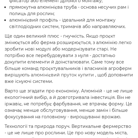
фіксатор або елемент дрібного монтажу;
прямокутна алюмінієва труба - основа несучих рам і
полиць для рослин;
алюмінієвий профіль - ідеальний для монтажу
світлодіодних систем, тримачів або направляючих.
Ще один великий плюс - гнучкість. Якщо проєкт
змінюється або ферма розширюється, з алюмінію легко
зробити нові модулі або модернізувати старі. Не
потрібно все перебудовувати з нуля - достатньо
докупити елементи й доінсталювати. Саме тому все
більше команд проєктувальників і власників агроферм
вирішують
алюмінієвий пруток купити
, щоб доповнити
вже існуючі системи.
Варто ще згадати про економіку. Алюміній - це не лише
екологічний вибір, а й довготривала інвестиція. Він не
іржавіє, не потребує фарбування, не втрачає форму. Це
означає менше обслуговування, менше замін і більше
фокусування на головному - вирощуванні врожаю.
Технології та природа поруч. Вертикальне фермерство
- це не лише про рослини. Це про нову модель міста,