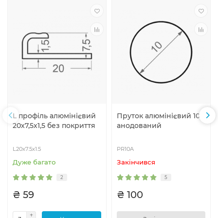
L профіль алюмінієвий
Пруток алюмінієвий 10
20х7,5х1,5 без покриття
анодований
L20x7.5x1.5
PR10A
Дуже багато
Закiнчився
2
5
₴ 59
₴ 100