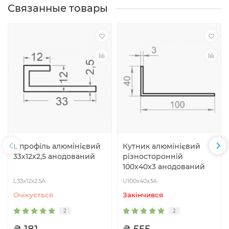
Связанные товары
L профіль алюмінієвий
Кутник алюмінієвий
33х12х2,5 анодований
різносторонній
100x40x3 анодований
L33x12x2.5A
U100x40x3A
Очiкується
Закiнчився
2
2