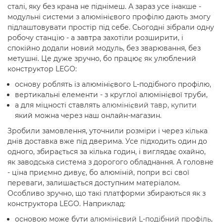
сталі, яку без крана не піднімеш. А зараз усе інакше -
модульні системи з алюмінієвого профілю дають змогу
підлаштовувати простір під себе. Сьогодні зібрали одну
робочу станцію - а завтра захотіли розширити, і
спокійно додали новий модуль, без зварювання, без
метушні. Це дуже зручно, бо працює як улюблений
конструктор LEGO:
основу роблять із алюмінієвого L-подібного профілю,
вертикальні елементи - з круглої алюмінієвої труби,
а для міцності ставлять
алюмінієвий тавр, купити
який можна через наш онлайн-магазин.
Зробили замовлення, уточнили розміри і через кілька
днів доставка вже під дверима. Усе підходить один до
одного, збирається за кілька годин, і виглядає охайно,
як заводська система з дорогого обладнання. А головне
- ціна приємно дивує, бо алюміній, попри всі свої
переваги, залишається доступним матеріалом.
Особливо зручно, що такі платформи збираються як з
конструктора LEGO. Наприклад:
основою може бути
алюмінієвий L-подібний профіль
,