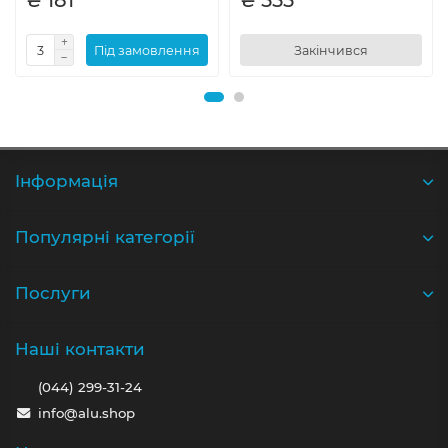
₴ 181
₴ 555
Пiд замовлення
Закінчився
Iнформація
Популярні категорії
Послуги
Наші контакти
(044) 299-31-24
info@alu.shop