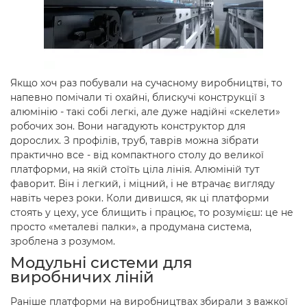
Якщо хоч раз побували на сучасному виробництві, то
напевно помічали ті охайні, блискучі конструкції з
алюмінію - такі собі легкі, але дуже надійні «скелети»
робочих зон. Вони нагадують конструктор для
дорослих. З профілів, труб, таврів можна зібрати
практично все - від компактного столу до великої
платформи, на якій стоїть ціла лінія. Алюміній тут
фаворит. Він і легкий, і міцний, і не втрачає вигляду
навіть через роки. Коли дивишся, як ці платформи
стоять у цеху, усе блищить і працює, то розумієш: це не
просто «металеві палки», а продумана система,
зроблена з розумом.
Модульні системи для
виробничих ліній
Раніше платформи на виробництвах збирали з важкої