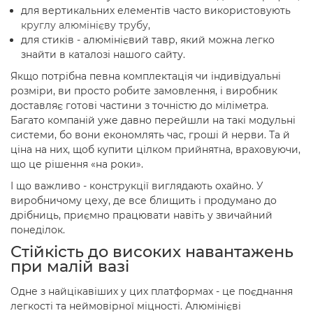
для вертикальних елементів часто використовують
круглу алюмінієву трубу
,
для стиків - алюмінієвий тавр, який можна легко
знайти в каталозі нашого сайту.
Якщо потрібна певна комплектація чи індивідуальні
розміри, ви просто робите замовлення, і виробник
доставляє готові частини з точністю до міліметра.
Багато компаній уже давно перейшли на такі модульні
системи, бо вони економлять час, гроші й нерви. Та й
ціна на них, щоб купити цілком прийнятна, враховуючи,
що це рішення «на роки».
І що важливо - конструкції виглядають охайно. У
виробничому цеху, де все блищить і продумано до
дрібниць, приємно працювати навіть у звичайний
понеділок.
Стійкість до високих навантажень
при малій вазі
Одне з найцікавіших у цих платформах - це поєднання
легкості та неймовірної міцності. Алюмінієві