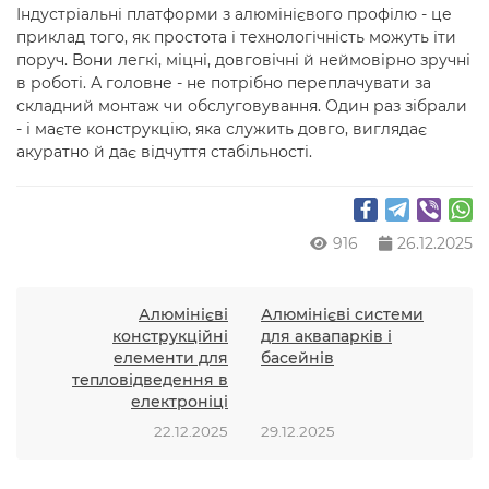
Індустріальні платформи з алюмінієвого профілю - це
приклад того, як простота і технологічність можуть іти
поруч. Вони легкі, міцні, довговічні й неймовірно зручні
в роботі. А головне - не потрібно переплачувати за
складний монтаж чи обслуговування. Один раз зібрали
- і маєте конструкцію, яка служить довго, виглядає
акуратно й дає відчуття стабільності.
916
26.12.2025
Алюмінієві
Алюмінієві системи
конструкційні
для аквапарків і
елементи для
басейнів
тепловідведення в
електроніці
22.12.2025
29.12.2025