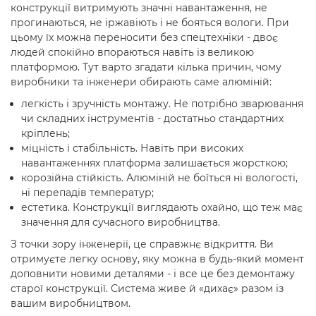
конструкції витримують значні навантаження, не
прогинаються, не іржавіють і не бояться вологи. При
цьому їх можна переносити без спецтехніки - двоє
людей спокійно впораються навіть із великою
платформою. Тут варто згадати кілька причин, чому
виробники та інженери обирають саме алюміній:
легкість і зручність монтажу. Не потрібно зварювання
чи складних інструментів - достатньо стандартних
кріплень;
міцність і стабільність. Навіть при високих
навантаженнях платформа залишається жорсткою;
корозійна стійкість. Алюміній не боїться ні вологості,
ні перепадів температур;
естетика. Конструкції виглядають охайно, що теж має
значення для сучасного виробництва.
З точки зору інженерії, це справжнє відкриття. Ви
отримуєте легку основу, яку можна в будь-який момент
доповнити новими деталями - і все це без демонтажу
старої конструкції. Система живе й «дихає» разом із
вашим виробництвом.