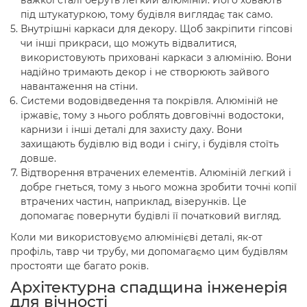
важкої сталі беруть легкий алюміній. Його ховають
під штукатуркою, тому будівля виглядає так само.
Внутрішні каркаси для декору. Щоб закріпити гіпсові
чи інші прикраси, що можуть відвалитися,
використовують приховані каркаси з алюмінію. Вони
надійно тримають декор і не створюють зайвого
навантаження на стіни.
Системи водовідведення та покрівля. Алюміній не
іржавіє, тому з нього роблять довговічні водостоки,
карнизи і інші деталі для захисту даху. Вони
захищають будівлю від води і снігу, і будівля стоїть
довше.
Відтворення втрачених елементів. Алюміній легкий і
добре гнеться, тому з нього можна зробити точні копії
втрачених частин, наприклад, візерунків. Це
допомагає повернути будівлі її початковий вигляд.
Коли ми використовуємо алюмінієві деталі, як-от
профіль, тавр чи трубу, ми допомагаємо цим будівлям
простояти ще багато років.
Архітектурна спадщина інженерія
для вічності