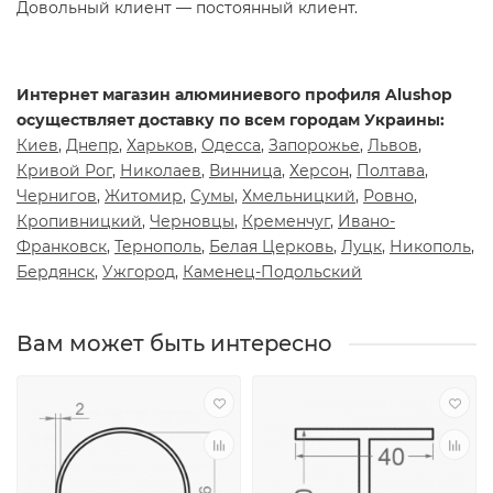
Довольный клиент — постоянный клиент.
Интернет магазин алюминиевого профиля Alushop
осуществляет доставку по всем городам Украины:
Киев
,
Днепр
,
Харьков
,
Одесса
,
Запорожье
,
Львов
,
Кривой Рог
,
Николаев
,
Винница
,
Херсон
,
Полтава
,
Чернигов
,
Житомир
,
Сумы
,
Хмельницкий
,
Ровно
,
Кропивницкий
,
Черновцы
,
Кременчуг
,
Ивано-
Франковск
,
Тернополь
,
Белая Церковь
,
Луцк
,
Никополь
,
Бердянск
,
Ужгород
,
Каменец-Подольский
Вам может быть интересно