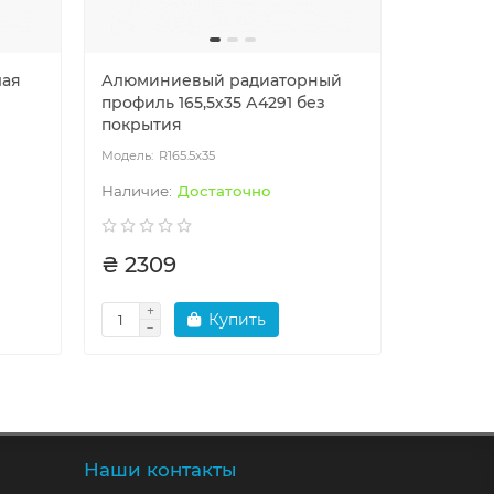
лая
Алюминиевый радиаторный
Уголок 
профиль 165,5х35 А4291 без
равност
покрытия
анодир
R165.5x35
U8
Достаточно
₴ 2309
₴ 616
Купить
Наши контакты