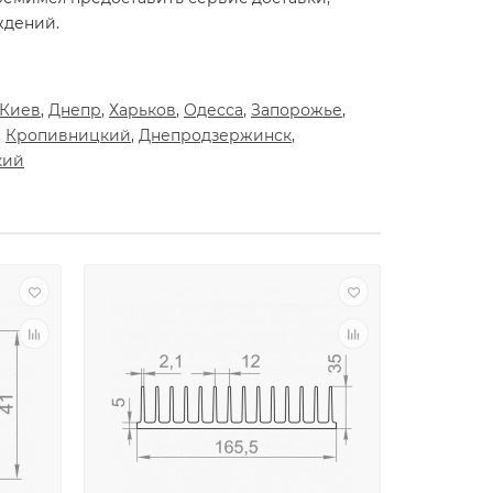
ждений.
Киев
,
Днепр
,
Харьков
,
Одесса
,
Запорожье
,
,
Кропивницкий
,
Днепродзержинск
,
кий