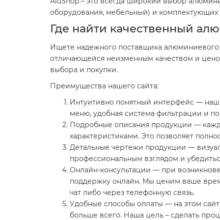
AluShop – это всегда широкий выбор алюмин
оборудования, мебельный) и комплектующих (
Где найти качественный ал
Ищете надежного поставщика алюминиевого п
отличающейся неизменным качеством и ценов
выбора и покупки.
Преимущества нашего сайта:
Интуитивно понятный интерфейс — наш с
меню, удобная система фильтрации и по
Подробные описания продукции — кажд
характеристиками. Это позволяет полно
Детальные чертежи продукции — визуал
профессиональным взглядом и убедиться 
Онлайн-консультации — при возникнов
поддержку онлайн. Мы ценим ваше врем
чат либо через телефонную связь.
Удобные способы оплаты — на этом сайт
больше всего. Наша цель – сделать про