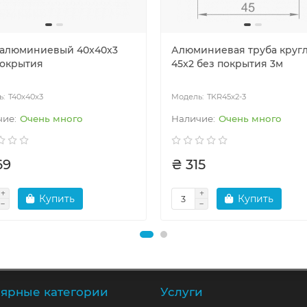
 алюминиевый 40x40x3
Алюминиевая труба круг
покрытия
45x2 без покрытия 3м
T40x40x3
TKR45x2-3
Очень много
Очень много
69
₴ 315
Купить
Купить
ярные категории
Услуги