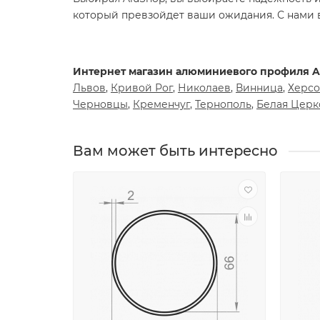
который превзойдет ваши ожидания. С нами в
Интернет магазин алюминиевого профиля Al
Львов
,
Кривой Рог
,
Николаев
,
Винница
,
Херсо
Черновцы
,
Кременчуг
,
Тернополь
,
Белая Церк
Вам может быть интересно