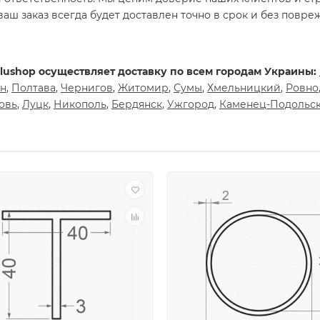
аш заказ всегда будет доставлен точно в срок и без повре
ushop осуществляет доставку по всем городам Украины:
н
,
Полтава
,
Чернигов
,
Житомир
,
Сумы
,
Хмельницкий
,
Ровно
овь
,
Луцк
,
Никополь
,
Бердянск
,
Ужгород
,
Каменец-Подольс