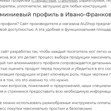
иевых профилей (
стандартный
,
станочный
, радиаторный, те
крепеж, уплотнители, заглушки) для любых конструкций.
юминиевый профиль в Ивано-Франко
рофиля? Сайт производителя и магазина AluShop предлаг
ой доступностью. А эта удобная и функциональная площад
айт разработан так, чтобы каждый посетитель мог легко н
иска, все это делает процесс выбора продукции максимал
ый тип алюминиевого профиля сопровождается детальным
стью оценить продукт перед покупкой и убедиться в его с
изация продукции играет ключевую роль. Наши чертежи п
в том, что это именно то, что нужно.
ении вопросов, пожеланий и предложений, наши специал
я и стремимся предоставить всю необходимую информацию
е можно использовать разнообразные инструменты оплаты и
цесс покупки максимально простым и безопасным.