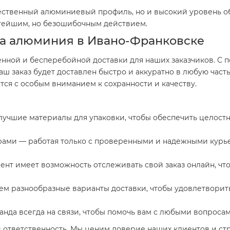
чественный алюминиевый профиль, но и высокий уровень об
стейшим, но безошибочным действием.
ка алюминия в Ивано-Франковске
енной и бесперебойной доставки для наших заказчиков. С
аш заказ будет доставлен быстро и аккуратно в любую част
ется с особым вниманием к сохранности и качеству.
лучшие материалы для упаковки, чтобы обеспечить целост
ами — работая только с проверенными и надежными курье
нт имеет возможность отслеживать свой заказ онлайн, чт
м разнообразные варианты доставки, чтобы удовлетворить
нда всегда на связи, чтобы помочь вам с любыми вопросами
 ответственность. Мы ценим доверие наших клиентов и ст