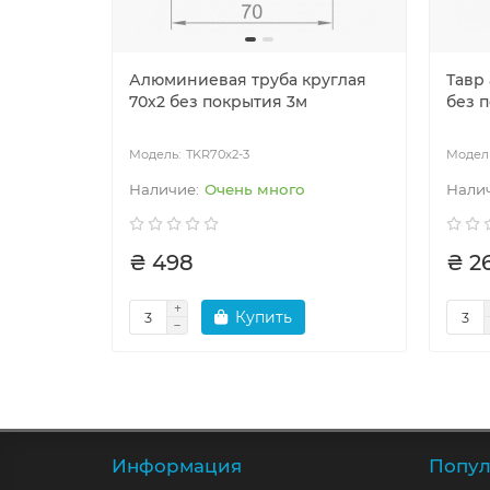
Алюминиевая труба круглая
Тавр
70х2 без покрытия 3м
без 
TKR70x2-3
Очень много
₴ 498
₴ 2
Купить
Информация
Попул