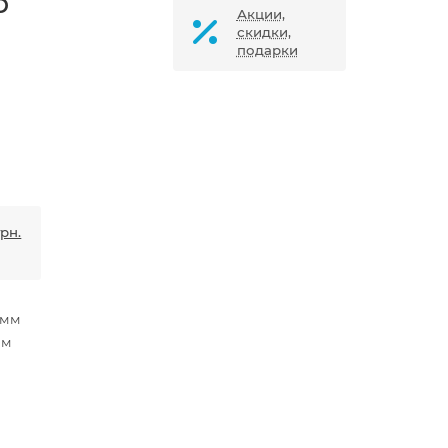
р
Акции,
скидки,
подарки
грн.
 мм
мм