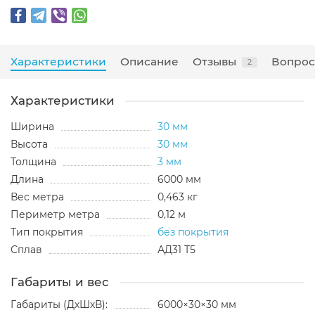
Характеристики
Описание
Отзывы
Вопрос
2
Характеристики
Ширина
30 мм
Высота
30 мм
Толщина
3 мм
Длина
6000 мм
Вес метра
0,463 кг
Периметр метра
0,12 м
Тип покрытия
без покрытия
Сплав
АД31 Т5
Габариты и вес
Габариты (ДхШхВ):
6000×30×30 мм