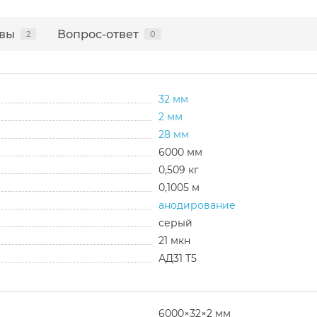
вы
Вопрос-ответ
2
0
32 мм
2 мм
28 мм
6000 мм
0,509 кг
0,1005 м
анодирование
серый
21 мкн
АД31 Т5
6000×32×2 мм