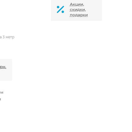
Акции,
скидки,
подарки
а 3 метр
грн.
мм
м