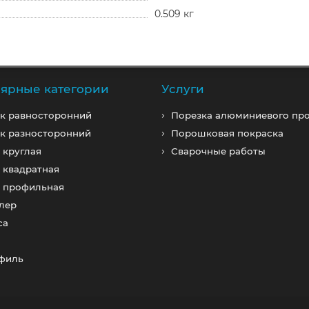
0.509 кг
ярные категории
Услуги
к равносторонний
Порезка алюминиевого пр
к разносторонний
Порошковая покраска
 круглая
Сварочные работы
 квадратная
а профильная
лер
са
офиль