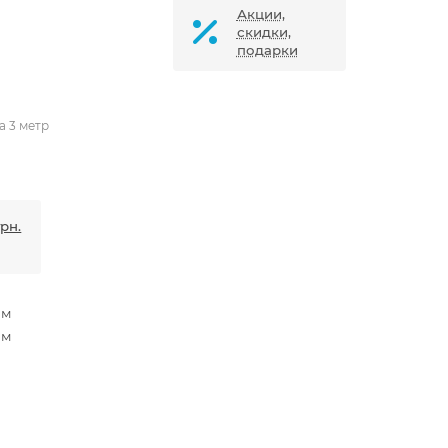
Акции,
скидки,
подарки
а 3 метр
грн.
мм
мм