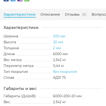
Характеристики
Описание
Отзывы
Вопрос
4
Характеристики
Ширина
200 мм
Высота
20 мм
Толщина
2 мм
Длина
6000 мм
Вес метра
2,342 кг
Периметр метра
0,44 м
Тип покрытия
без покрытия
Сплав
АД31 Т5
Габариты и вес
Габариты (ДхШхВ):
6000×200×20 мм
Вес:
2.342 кг