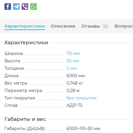
Характеристики
Описание
Отзывы
Вопрос
2
Характеристики
Ширина
110 мм
Высота
30 мм
Толщина
2 мм
Длина
6000 мм
Вес метра
0,748 кг
Периметр метра
0,28 м
Тип покрытия
без покрытия
Сплав
АД31 Т5
Габариты и вес
Габариты (ДхШхВ):
6000×110×30 мм