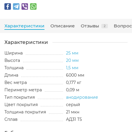
Характеристики
Описание
Отзывы
Вопрос
2
Характеристики
Ширина
25 мм
Высота
20 мм
Толщина
1,5 мм
Длина
6000 мм
Вес метра
0,177 кг
Периметр метра
0,09 м
Тип покрытия
анодирование
Цвет покрытия
серый
Толщина покрытия
21 мкн
Сплав
АД31 Т5