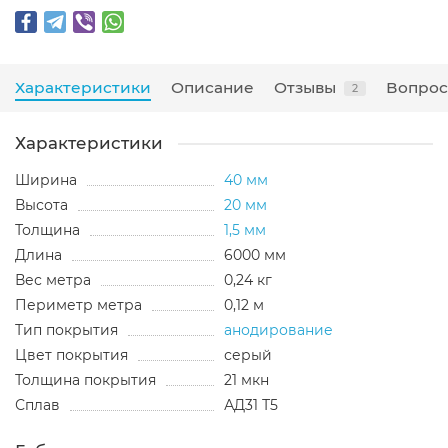
Характеристики
Описание
Отзывы
Вопрос
2
Характеристики
Ширина
40 мм
Высота
20 мм
Толщина
1,5 мм
Длина
6000 мм
Вес метра
0,24 кг
Периметр метра
0,12 м
Тип покрытия
анодирование
Цвет покрытия
серый
Толщина покрытия
21 мкн
Сплав
АД31 Т5