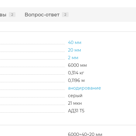
вы
Вопрос-ответ
2
2
40 мм
20 мм
2 мм
6000 мм
0,314 кг
0,1196 м
анодирование
серый
21 мкн
АД31 Т5
6000×40×20 мм