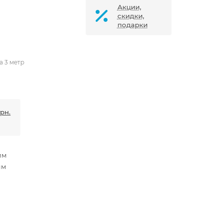
Акции,
скидки,
подарки
а 3 метр
грн.
мм
мм