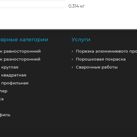
0.314 кг
ярные категории
Услуги
к равносторонний
Порезка алюминиевого пр
к разносторонний
Порошковая покраска
 круглая
Сварочные работы
 квадратная
а профильная
лер
са
офиль