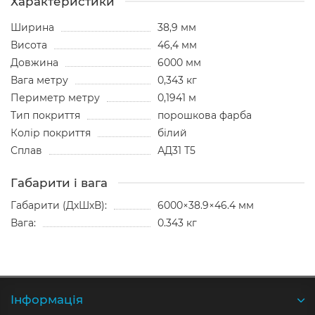
Характеристики
Ширина
38,9 мм
Висота
46,4 мм
Довжина
6000 мм
Вага метру
0,343 кг
Периметр метру
0,1941 м
Тип покриття
порошкова фарба
Колір покриття
білий
Сплав
АД31 Т5
Габарити і вага
Габарити (ДхШхВ):
6000×38.9×46.4 мм
Вага:
0.343 кг
Iнформація