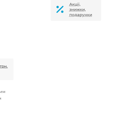
Акції,
знижки,
подарунки
грн.
 мм
м