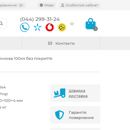
орівняння
Мова
Особистий кабінет
0
(044) 299-31-24
0
Контакти
інієва 100х4 без покриття
0x4
Швидка
shop
доставка
0×100×4 мм
4 кг
Гарантія
повернення