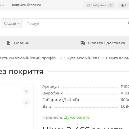
мін
Політика безпеки
Вибране
П
0
Скрізь
Новини
Оплата і доставка
артний алюмінієвий профіль
Смуга алюмінієва
Смуга алюм
ез покриття
Артикул:
P10
Виробник:
Alu
Габарити (ДхШхВ):
600
Вага:
1.08
Дуже багато