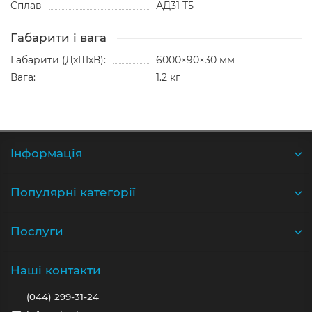
Сплав
АД31 Т5
Габарити і вага
Габарити (ДхШхВ):
6000×90×30 мм
Вага:
1.2 кг
Iнформація
Популярні категорії
Послуги
Наші контакти
(044) 299-31-24