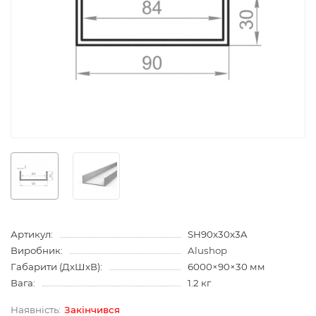
Артикул:
SH90x30x3A
Виробник:
Alushop
Габарити (ДхШхВ):
6000×90×30 мм
Вага:
1.2 кг
Закiнчився