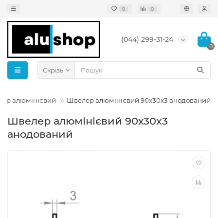
0
0
(044) 299-31-24
0
Скрізь
ер алюмінієвий
Швелер алюмінієвий 90х30x3 анодований
Швелер алюмінієвий 90х30x3
анодований