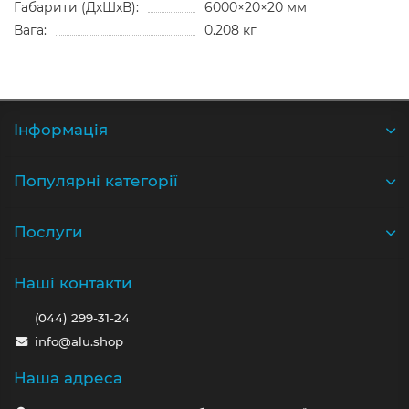
Габарити (ДхШхВ):
6000×20×20 мм
Вага:
0.208 кг
Iнформація
Популярні категорії
Послуги
Наші контакти
(044) 299-31-24
info@alu.shop
Наша адреса