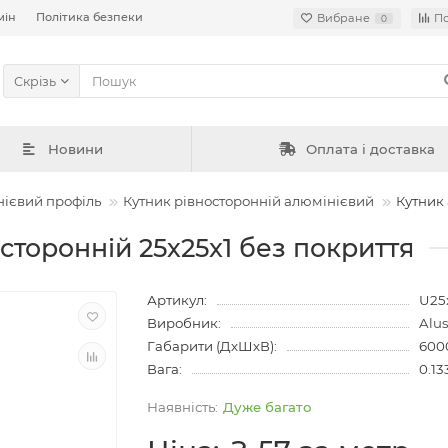
мін
Політика безпеки
Вибране
П
0
Скрізь
Новини
Оплата і доставка
ієвий профіль
Кутник рівносторонній алюмінієвий
Кутник 
сторонній 25х25x1 без покриття
Артикул:
U25
Виробник:
Alu
Габарити (ДхШхВ):
600
Вага:
0.13
Дуже багато