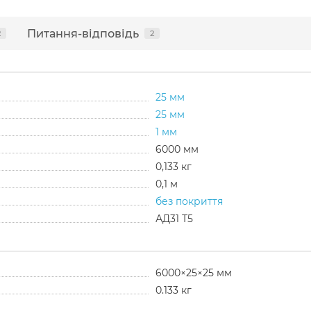
Питання-відповідь
2
2
25 мм
25 мм
1 мм
6000 мм
0,133 кг
0,1 м
без покриття
АД31 Т5
6000×25×25 мм
0.133 кг