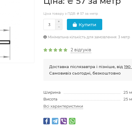
Цiна: ₴ 57 за метр
Ціна товару з ПДВ: ₴ 57 за метр
Купити
Мінімальна кількість для замовлення: 3 метр
2 відгуків
Доставка післязавтра і пізніше, від
190 
Самовивіз сьогодні, безкоштовно
Ширина
25 
Висота
25 
Всі характеристики