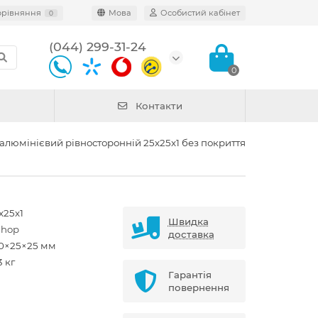
орівняння
Мова
Особистий кабінет
0
(044) 299-31-24
0
Контакти
алюмінієвий рівносторонній 25х25x1 без покриття
x25x1
Швидка
shop
доставка
0×25×25 мм
3 кг
Гарантія
повернення