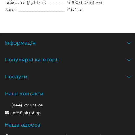
Габарити (ДхШхВ):
6000×60×60 мм
Вага:
0.635 кг
Iнформація
Популярні категорії
Послуги
Наші контакти
(044) 299-31-24
info@alu.shop
Наша адреса