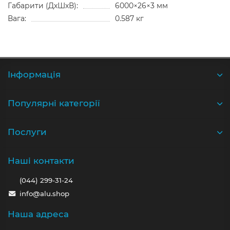
Габарити (ДхШхВ):
6000×26×3 мм
Вага:
0.587 кг
Iнформація
Популярні категорії
Послуги
Наші контакти
(044) 299-31-24
info@alu.shop
Наша адреса