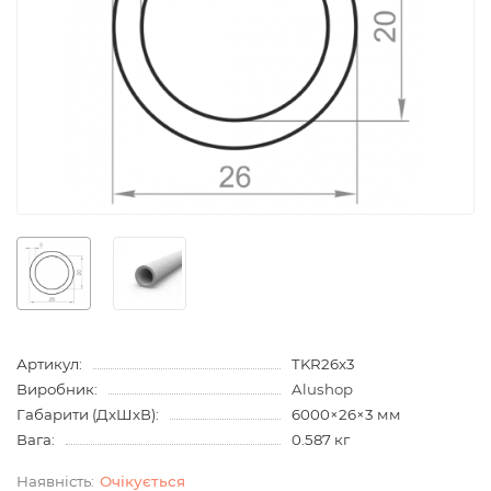
Артикул:
TKR26x3
Виробник:
Alushop
Габарити (ДхШхВ):
6000×26×3 мм
Вага:
0.587 кг
Очiкується