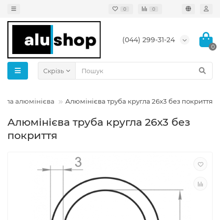
0
0
(044) 299-31-24
0
Скрізь
угла алюмінієва
Алюмінієва труба кругла 26х3 без покриття
Алюмінієва труба кругла 26х3 без
покриття