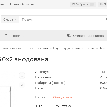
мін
Політика безпеки
Вибране
П
0
Скрізь
Новини
Оплата і доставка
артний алюмінієвий профіль
Труба кругла алюмінієва
Алюм
 40х2 анодована
Артикул:
TKR
Виробник:
Alu
Габарити (ДхШхВ):
600
Вага:
0.64
Очiкується