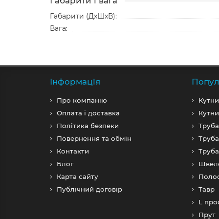
Габарити і вага
Габарити (ДхШхВ):
Вага:
Iнформація
Попул
Про компанiю
Кутни
Оплата і доставка
Кутни
Політика безпеки
Труба
Повернення та обмін
Труба
Контакти
Труба
Блог
Швел
Карта сайту
Поло
Публічний договір
Тавр
L про
Прут