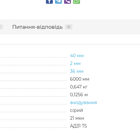
Питання-відповідь
2
0
40 мм
2 мм
36 мм
6000 мм
0,647 кг
0,1256 м
анодування
сірий
21 мкн
АД31 Т5