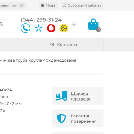
орівняння
Мова
Особистий кабінет
0
(044) 299-31-24
0
Контакти
інієва труба кругла 40х2 анодована
40x2A
Швидка
shop
доставка
0×40×2 мм
7 кг
Гарантія
повернення