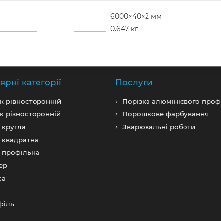
6000×40×2 мм
0.647 кг
ярні категорії
Послуги
к рівносторонній
Порізка алюмінієвого проф
к різносторонній
Порошкове фарбування
 кругла
Зварювальні роботи
 квадратна
 профільна
ер
са
фiль