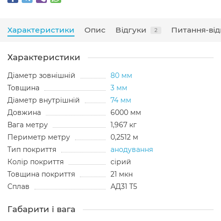
Характеристики
Опис
Відгуки
Питання-від
2
Характеристики
Діаметр зовнішній
80 мм
Товщина
3 мм
Діаметр внутрішній
74 мм
Довжина
6000 мм
Вага метру
1,967 кг
Периметр метру
0,2512 м
Тип покриття
анодування
Колір покриття
сірий
Товщина покриття
21 мкн
Сплав
АД31 Т5
Габарити і вага