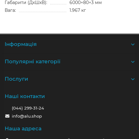
Габарити (ДхШхВ):
6000×80×3 мм
Вага:
1.967 кг
Iнформація
Популярні категорії
Послуги
Наші контакти
(044) 299-31-24
info@alu.shop
Наша адреса