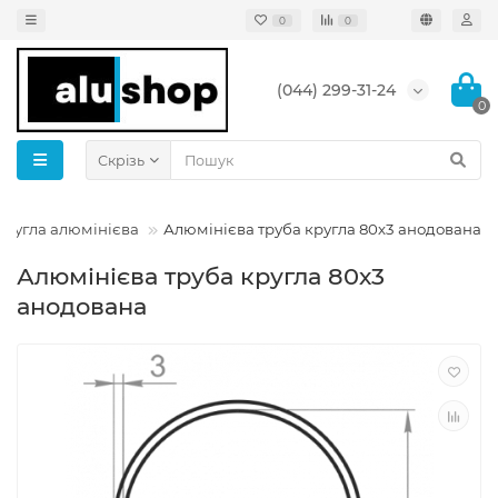
0
0
(044) 299-31-24
0
Скрізь
кругла алюмінієва
Алюмінієва труба кругла 80х3 анодована
Алюмінієва труба кругла 80х3
анодована