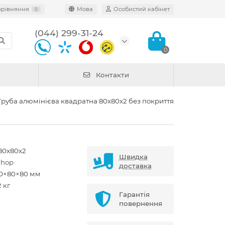
орівняння
Мова
Особистий кабінет
0
(044) 299-31-24
0
Контакти
Труба алюмінієва квадратна 80х80x2 без покриття
80x80x2
Швидка
shop
доставка
0×80×80 мм
2 кг
Гарантія
повернення