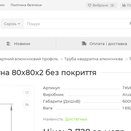
мін
Політика безпеки
Вибране
П
0
Скрізь
Новини
Оплата і доставка
артний алюмінієвий профіль
Труба квадратна алюмінієва
на 80х80x2 без покриття
Артикул:
TKV
Виробник:
Alu
Габарити (ДхШхВ):
600
Вага:
1.69
Достатньо