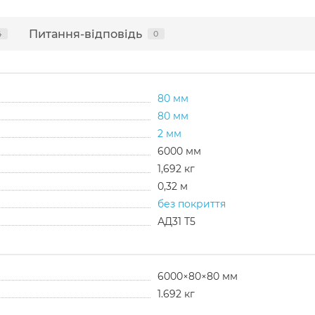
Питання-відповідь
4
0
80 мм
80 мм
2 мм
6000 мм
1,692 кг
0,32 м
без покриття
АД31 Т5
6000×80×80 мм
1.692 кг