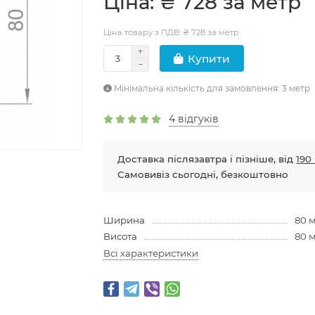
Цiна: ₴ 728 за метр
Ціна товару з ПДВ: ₴ 728 за метр
Купити
Мінімальна кількість для замовлення: 3 метр
4 відгуків
Доставка післязавтра і пізніше, від
190 
Самовивіз сьогодні, безкоштовно
Ширина
80 
Висота
80 
Всі характеристики