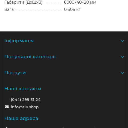
Габарити (ДхШхВ):
6000×40×20 мм
Вага:
0.606 кг
Iнформація
Популярні категорії
Послуги
Наші контакти
(044) 299-31-24
info@alu.shop
Наша адреса