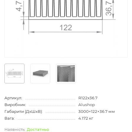
Артикул:
R122x36.7
Виробник:
Alushop
Габарити (ДхШхВ):
3000×122×36.7 мм
Вага:
4.172 кг
Достатньо