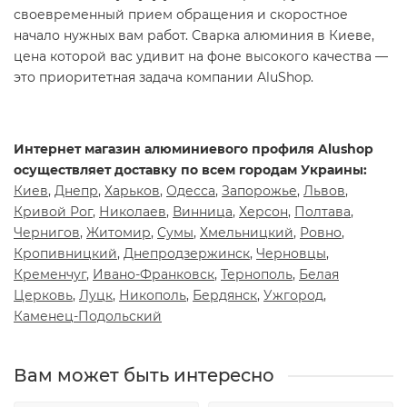
своевременный прием обращения и скоростное
начало нужных вам работ. Сварка алюминия в Киеве,
цена которой вас удивит на фоне высокого качества —
это приоритетная задача компании AluShop.
Интернет магазин алюминиевого профиля Alushop
осуществляет доставку по всем городам Украины:
Киев
,
Днепр
,
Харьков
,
Одесса
,
Запорожье
,
Львов
,
Кривой Рог
,
Николаев
,
Винница
,
Херсон
,
Полтава
,
Чернигов
,
Житомир
,
Сумы
,
Хмельницкий
,
Ровно
,
Кропивницкий
,
Днепродзержинск
,
Черновцы
,
Кременчуг
,
Ивано-Франковск
,
Тернополь
,
Белая
Церковь
,
Луцк
,
Никополь
,
Бердянск
,
Ужгород
,
Каменец-Подольский
Вам может быть интересно