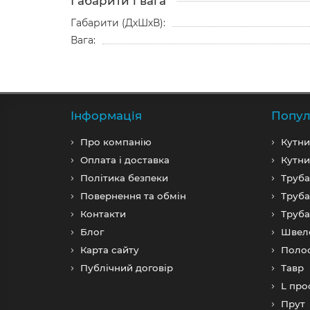
Габарити і вага
Габарити (ДхШхВ):
Вага:
Iнформація
Попул
Про компанiю
Кутни
Оплата і доставка
Кутни
Політика безпеки
Труба
Повернення та обмін
Труба
Контакти
Труба
Блог
Швел
Карта сайту
Поло
Публічний договір
Тавр
L про
Прут