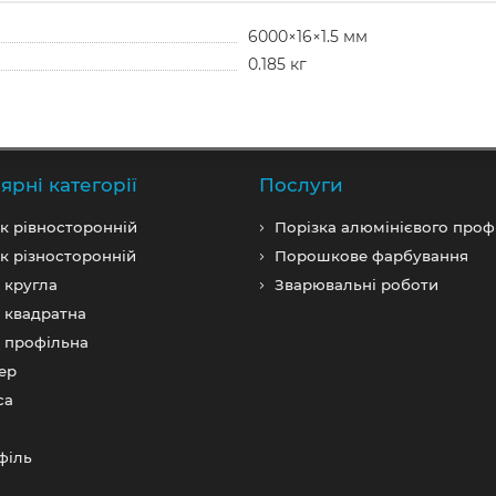
6000×16×1.5 мм
0.185 кг
ярні категорії
Послуги
к рівносторонній
Порізка алюмінієвого проф
к різносторонній
Порошкове фарбування
 кругла
Зварювальні роботи
 квадратна
 профільна
ер
са
фiль