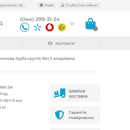
орівняння
Мова
Особистий кабінет
0
(044) 299-31-24
0
Контакти
інієва труба кругла 16х1,5 анодована
16x1.5A
Швидка
shop
доставка
0×16×1.5 мм
5 кг
Гарантія
повернення