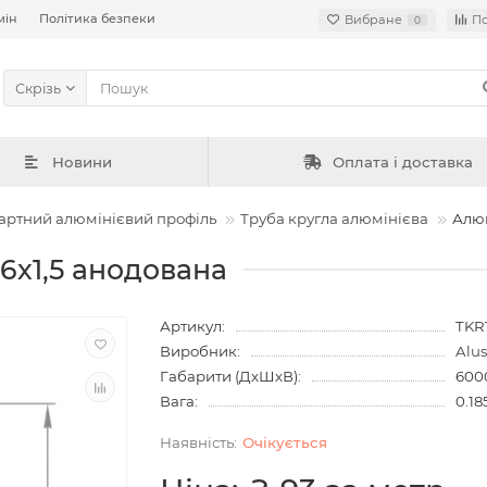
мін
Політика безпеки
Вибране
П
0
Скрізь
Новини
Оплата і доставка
артний алюмінієвий профіль
Труба кругла алюмінієва
Алюм
16х1,5 анодована
Артикул:
TKR
Виробник:
Alu
Габарити (ДхШхВ):
600
Вага:
0.18
Очiкується