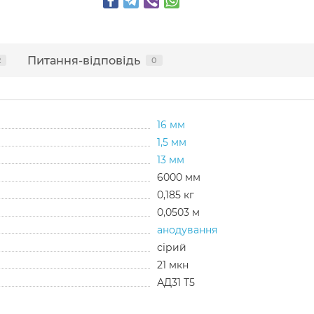
Питання-відповідь
2
0
16 мм
1,5 мм
13 мм
6000 мм
0,185 кг
0,0503 м
анодування
сірий
21 мкн
АД31 Т5