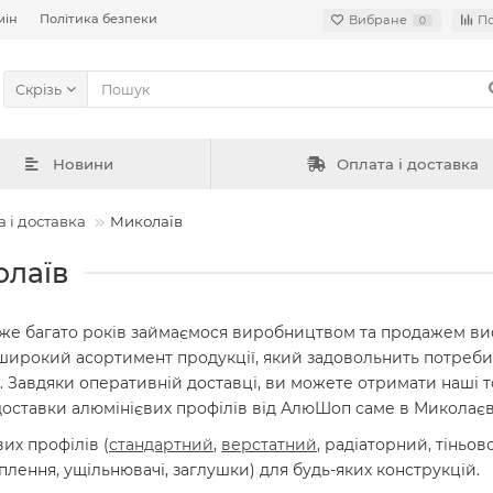
мін
Політика безпеки
Вибране
П
0
Скрізь
Новини
Оплата і доставка
 і доставка
Mиколаїв
олаїв
и вже багато років займаємося виробництвом та продажем ви
ирокий асортимент продукції, який задовольнить потреби як
Завдяки оперативній доставці, ви можете отримати наші това
 доставки алюмінієвих профілів від АлюШоп саме в Миколаєв
их профілів (
стандартний
,
верстатний
, радіаторний, тіньов
лення, ущільнювачі, заглушки) для будь-яких конструкцій.