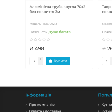
Алюмінієва труба кругла 70х2
Тавр
без покриття 3м
покр
TKR70x2-3
Дуже багато
₴ 498
₴ 2
Купити
Iнформація
Попул
Про компанiю
Кутни
Оплата і доставка
Кутни