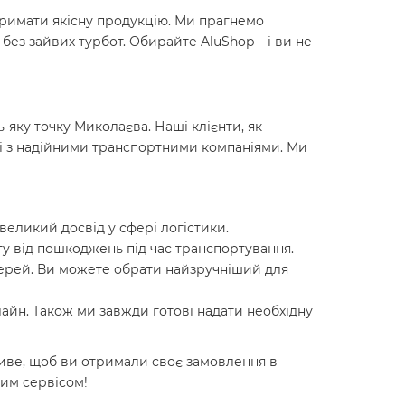
тримати якісну продукцію. Ми прагнемо
ез зайвих турбот. Обирайте AluShop – і ви не
-яку точку Миколаєва. Наші клієнти, як
аці з надійними транспортними компаніями. Ми
еликий досвід у сфері логістики.
у від пошкоджень під час транспортування.
дверей. Ви можете обрати найзручніший для
айн. Також ми завжди готові надати необхідну
жливе, щоб ви отримали своє замовлення в
ним сервісом!