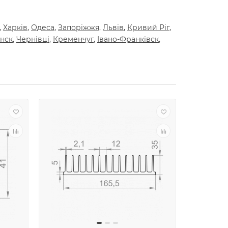
,
Харкiв
,
Одеса
,
Запорiжжя
,
Львiв
,
Кривий Рiг
,
нск
,
Чернiвцi
,
Кременчуг
,
Iвано-Франкiвск
,