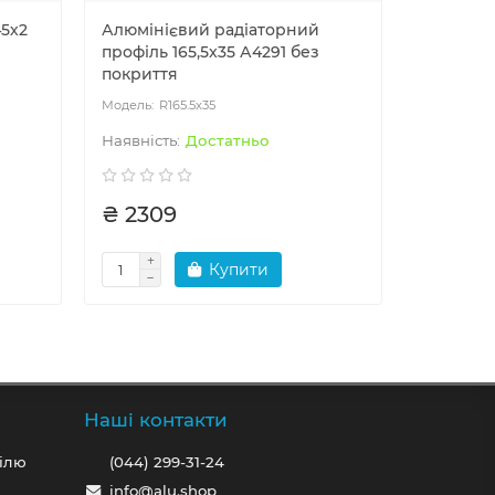
45х2
Алюмінієвий радіаторний
Кутник 
профіль 165,5x35 А4291 без
рівносто
покриття
анодова
R165.5x35
U8
Достатньо
₴ 2309
₴ 616
Купити
Наші контакти
ілю
(044) 299-31-24
info@alu.shop