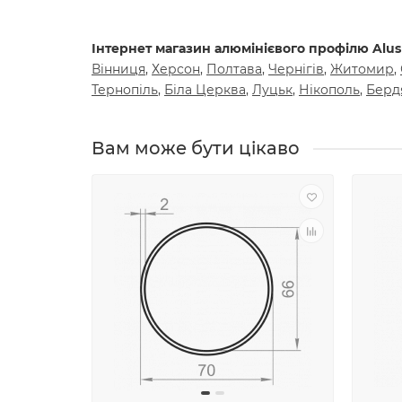
Інтернет магазин алюмінієвого профілю Alush
Вiнниця
,
Херсон
,
Полтава
,
Чернiгiв
,
Житомир
,
Тернопiль
,
Бiла Церква
,
Луцьк
,
Нiкополь
,
Берд
Вам може бути цiкаво