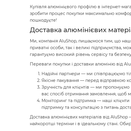
Купівля алюмінієвого профілю в інтернет-маг
зробити процес покупки максимально комфортн
пошкодуєте!
Доставка алюмінієвих матер
Ми, компанія AluShop, пишаємося тим, що наші
приватні особи, так і великі підприємства, 
гарантуємо високий рівень сервісу та безпек
Переваги покупки і доставки алюмінію від Al
Надійні партнери — ми співпрацюємо тіл
Якісне пакування — перед відправкою ко
Зручність для клієнтів — ми пропонуємо
вас спосіб отримання замовлення, щоб 
Моніторинг та підтримка — наші клієнти
підтримку та консультацію з питань дост
Доставка алюмінієвих матеріалів від AluShop 
найкоротші терміни і в ідеальному стані. Оби