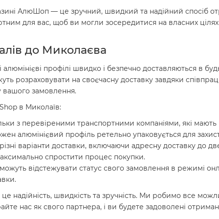
азині АлюШоп — це зручний, швидкий та надійний спосіб о
им для вас, щоб ви могли зосередитися на власних цілях б
іалів до Миколаєва
 алюмінієві профілі швидко і безпечно доставляються в будь
можуть розраховувати на своєчасну доставку завдяки співпр
у вашого замовлення.
uShop в Миколаїв:
ьки з перевіреними транспортними компаніями, які мають в
жен алюмінієвий профіль ретельно упаковується для захист
 різні варіанти доставки, включаючи адресну доставку до 
максимально спростити процес покупки.
 можуть відстежувати статус свого замовлення в режимі онл
авки.
– це надійність, швидкість та зручність. Ми робимо все мо
райте нас як свого партнера, і ви будете задоволені отрима