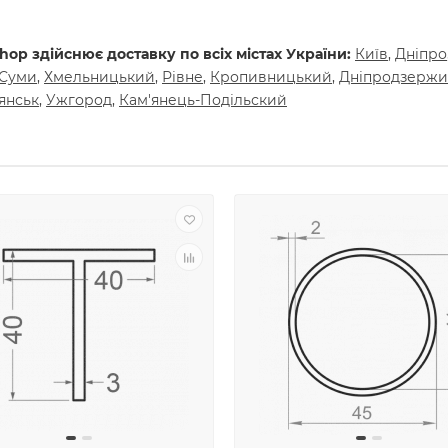
op здійснює доставку по всіх містах України:
Київ
,
Днiпро
Суми
,
Хмельницький
,
Рiвне
,
Кропивницький
,
Днiпродзержи
янськ
,
Ужгород
,
Кам'янець-Подiльский