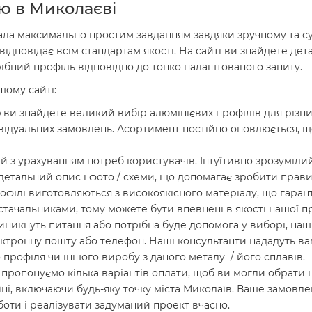
лю в Миколаєві
ала максимально простим завданням завдяки зручному та с
дповідає всім стандартам якості. На сайті ви знайдете дет
ібний профіль відповідно до тонко налаштованого запиту.
шому сайті:
ви знайдете великий вибір алюмінієвих профілів для різни
дивідуальних замовлень. Асортимент постійно оновлюється, 
й з урахуванням потреб користувачів. Інтуїтивно зрозуміл
детальний опис і фото / схеми, що допомагає зробити прав
рофілі виготовляються з високоякісного матеріалу, що гарант
тачальниками, тому можете бути впевнені в якості нашої пр
иникнуть питання або потрібна буде допомога у виборі, наш
електронну пошту або телефон. Наші консультанти нададуть 
профіля чи іншого виробу з даного металу / його сплавів.
пропонуємо кілька варіантів оплати, щоб ви могли обрати н
їні, включаючи будь-яку точку міста Миколаїв. Ваше замовл
оти і реалізувати задуманий проект вчасно.