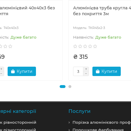
 алюмінієвий 40х40х3 без
Алюмінієва труба кругла 
иття
без покриття 3м
T40x40x3
TKR45x2-3
Дуже багато
Дуже багато
69
₴ 315
Купити
Купити
ярні категорії
Послуги
к рівносторонній
Порізка алюмінієвого проф
к різносторонній
Порошкове фарбування