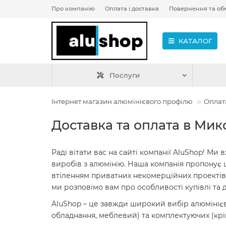
Про компанію
Оплата і доставка
Повернення та об
КАТАЛОГ
Послуги
Інтернет магазин алюмінієвого профілю
Оплата
Доставка та оплата в Mик
Раді вітати вас на сайті компанії AluShop! М
виробів з алюмінію. Наша компанія пропонує ш
втіленням приватних некомерційних проектів. 
ми розповімо вам про особливості купівлі та
AluShop – це завжди широкий вибір алюмінієв
обладнання, меблевий) та комплектуючих (кріп