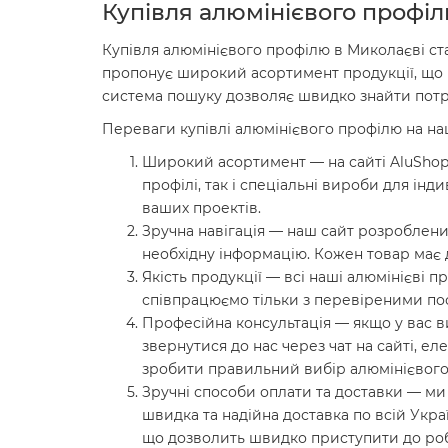
Купівля алюмінієвого профі
Купівля алюмінієвого профілю в Миколаєві ст
пропонує широкий асортимент продукції, що ві
система пошуку дозволяє швидко знайти потр
Переваги купівлі алюмінієвого профілю на на
Широкий асортимент — на сайті AluShop 
профілі, так і спеціальні вироби для ін
ваших проектів.
Зручна навігація — наш сайт розроблени
необхідну інформацію. Кожен товар має 
Якість продукції — всі наші алюмінієві п
співпрацюємо тільки з перевіреними пос
Професійна консультація — якщо у вас в
звернутися до нас через чат на сайті, 
зробити правильний вибір алюмінієвого 
Зручні способи оплати та доставки — ми 
швидка та надійна доставка по всій Укра
що дозволить швидко приступити до роб