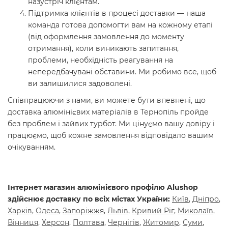
назустріч клієнтам.
Підтримка клієнтів в процесі доставки — наша
команда готова допомогти вам на кожному етапі
(від оформлення замовлення до моменту
отримання), коли виникають запитання,
проблеми, необхідність реагування на
непередбачувані обставини. Ми робимо все, щоб
ви залишилися задоволені.
Співпрацюючи з нами, ви можете бути впевнені, що
доставка алюмінієвих матеріалів в Тернопіль пройде
без проблем і зайвих турбот. Ми цінуємо вашу довіру і
працюємо, щоб кожне замовлення відповідало вашим
очікуванням.
Інтернет магазин алюмінієвого профілю Alushop
здійснює доставку по всіх містах України:
Київ
,
Днiпро
,
Харкiв
,
Одеса
,
Запорiжжя
,
Львiв
,
Кривий Рiг
,
Mиколаїв
,
Вiнниця
,
Херсон
,
Полтава
,
Чернiгiв
,
Житомир
,
Суми
,