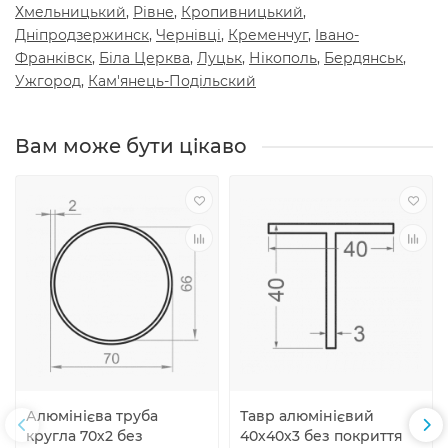
Хмельницький
,
Рiвне
,
Кропивницький
,
Днiпродзержинск
,
Чернiвцi
,
Кременчуг
,
Iвано-
Франкiвск
,
Бiла Церква
,
Луцьк
,
Нiкополь
,
Бердянськ
,
Ужгород
,
Кам'янець-Подiльский
Вам може бути цiкаво
Алюмінієва труба
Тавр алюмінієвий
кругла 70х2 без
40х40х3 без покриття