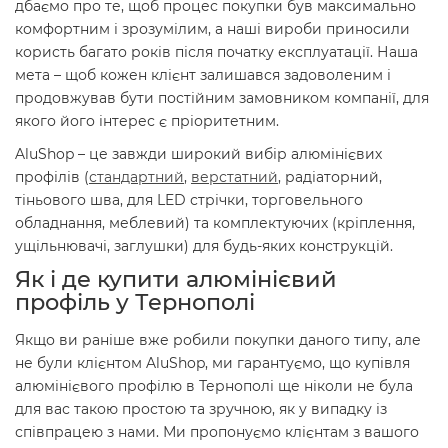
дбаємо про те, щоб процес покупки був максимально
комфортним і зрозумілим, а наші вироби приносили
користь багато років після початку експлуатації. Наша
мета – щоб кожен клієнт залишався задоволеним і
продовжував бути постійним замовником компанії, для
якого його інтерес є пріоритетним.
AluShop – це завжди широкий вибір алюмінієвих
профілів (
стандартний
,
верстатний
, радіаторний,
тіньового шва, для LED стрічки, торговельного
обладнання, меблевий) та комплектуючих (кріплення,
ущільнювачі, заглушки) для будь-яких конструкцій.
Як і де купити алюмінієвий
профіль у Тернополі
Якщо ви раніше вже робили покупки даного типу, але
не були клієнтом AluShop, ми гарантуємо, що купівля
алюмінієвого профілю в Тернополі ще ніколи не була
для вас такою простою та зручною, як у випадку із
співпрацею з нами. Ми пропонуємо клієнтам з вашого