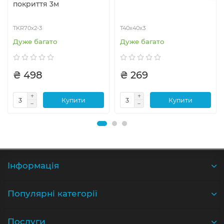
покриття 3м
TKR70x2-3
T40x40x3
Дуже багато
Дуже багато
₴ 498
₴ 269
Купити
Купити
Iнформація
Популярні категорії
Послуги