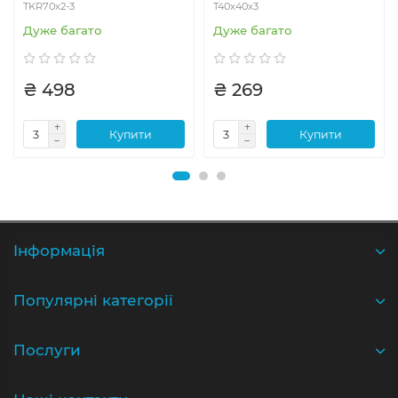
TKR70x2-3
T40x40x3
Дуже багато
Дуже багато
₴ 498
₴ 269
Купити
Купити
Iнформація
Популярні категорії
Послуги