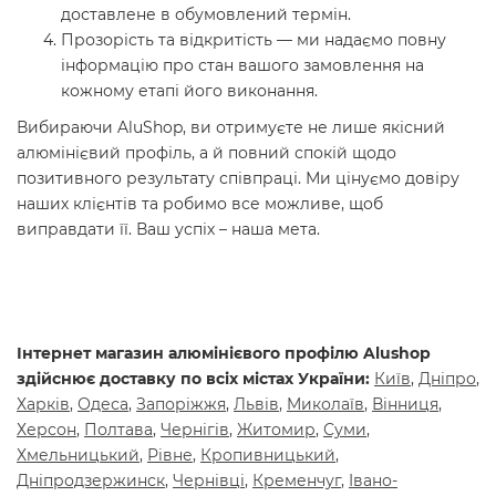
доставлене в обумовлений термін.
Прозорість та відкритість — ми надаємо повну
інформацію про стан вашого замовлення на
кожному етапі його виконання.
Вибираючи AluShop, ви отримуєте не лише якісний
алюмінієвий профіль, а й повний спокій щодо
позитивного результату співпраці. Ми цінуємо довіру
наших клієнтів та робимо все можливе, щоб
виправдати її. Ваш успіх – наша мета.
Інтернет магазин алюмінієвого профілю Alushop
здійснює доставку по всіх містах України:
Київ
,
Днiпро
,
Харкiв
,
Одеса
,
Запорiжжя
,
Львiв
,
Mиколаїв
,
Вiнниця
,
Херсон
,
Полтава
,
Чернiгiв
,
Житомир
,
Суми
,
Хмельницький
,
Рiвне
,
Кропивницький
,
Днiпродзержинск
,
Чернiвцi
,
Кременчуг
,
Iвано-