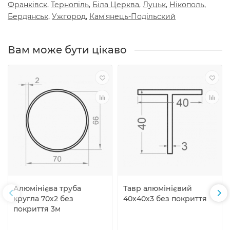
Франкiвск
,
Тернопiль
,
Бiла Церква
,
Луцьк
,
Нiкополь
,
Бердянськ
,
Ужгород
,
Кам'янець-Подiльский
Вам може бути цiкаво
Алюмінієва труба
Тавр алюмінієвий
кругла 70х2 без
40х40х3 без покриття
покриття 3м