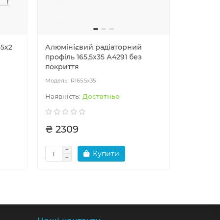
45х2
Алюмінієвий радіаторний
Кутник 
профіль 165,5x35 А4291 без
рівносто
покриття
анодова
R165.5x35
U8
Достатньо
₴ 2309
₴ 616
Купити