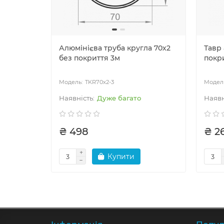
Алюмінієва труба кругла 70х2
Тавр
без покриття 3м
покр
TKR70x2-3
Дуже багато
₴ 498
₴ 2
Купити