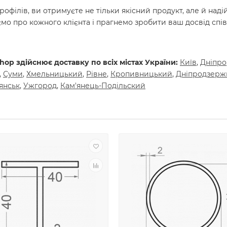
філів, ви отримуєте не тільки якісний продукт, але й над
аємо про кожного клієнта і прагнемо зробити ваш досвід сп
op здійснює доставку по всіх містах України:
Київ
,
Днiпро
,
Суми
,
Хмельницький
,
Рiвне
,
Кропивницький
,
Днiпродзерж
янськ
,
Ужгород
,
Кам'янець-Подiльский