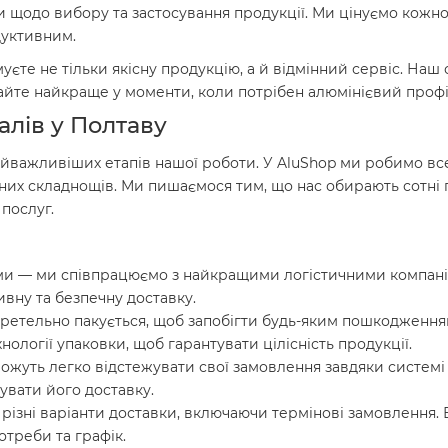
 щодо вибору та застосування продукції. Ми цінуємо кожно
дуктивним.
єте не тільки якісну продукцію, а й відмінний сервіс. Наш 
те найкраще у моменти, коли потрібен алюмінієвий профіль
алів у Полтаву
найважливіших етапів нашої роботи. У AluShop ми робимо в
них складнощів. Ми пишаємося тим, що нас обирають сотні 
 послуг.
и — ми співпрацюємо з найкращими логістичними компанія
ивну та безпечну доставку.
ретельно пакується, щоб запобігти будь-яким пошкодженням
ології упаковки, щоб гарантувати цілісність продукції.
ожуть легко відстежувати свої замовлення завдяки системі т
увати його доставку.
різні варіанти доставки, включаючи термінові замовлення.
отреби та графік.