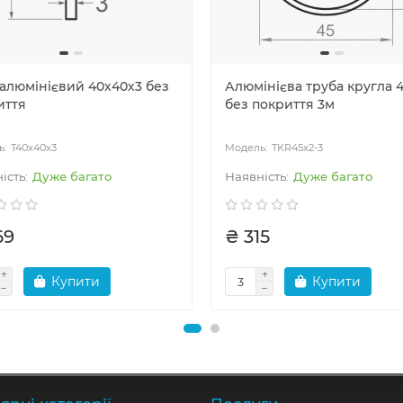
 алюмінієвий 40х40х3 без
Алюмінієва труба кругла 
иття
без покриття 3м
T40x40x3
TKR45x2-3
Дуже багато
Дуже багато
69
₴ 315
Купити
Купити