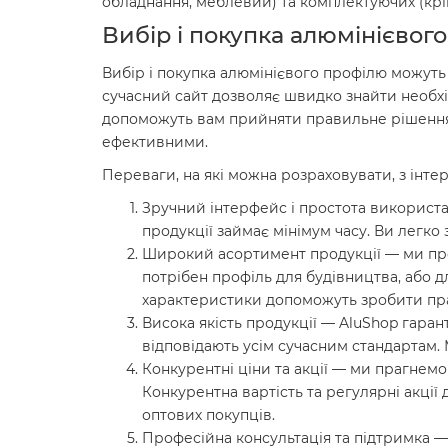
обладнання, меблевий) та комплектуючих (кріп
Вибір і покупка алюмінієвог
Вибір і покупка алюмінієвого профілю можуть 
сучасний сайт дозволяє швидко знайти необхід
допоможуть вам прийняти правильне рішення,
ефективними.
Переваги, на які можна розраховувати, з інт
Зручний інтерфейс і простота використа
продукції займає мінімум часу. Ви легко
Широкий асортимент продукції — ми проп
потрібен профіль для будівництва, або дл
характеристики допоможуть зробити пр
Висока якість продукції — AluShop гаран
відповідають усім сучасним стандартам
Конкурентні ціни та акції — ми прагнемо
Конкурентна вартість та регулярні акції 
оптових покупців.
Професійна консультація та підтримка —