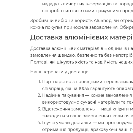
нададуть вичерпну інформацію та поради
співробітництво з нами приємним і про
Зробивши вибір на користь AluShop, ви отриму
кожна покупка приносила задоволення. Обирай
Доставка алюмінієвих матері
Доставка алюмінієвих матеріалів є одним із 
замовлення швидко, безпечно та без непотріб
Полтаві, які цінують якість та надійність наших
Наші переваги у доставці:
Партнерство з провідними перевізникам
співпраці, які на 100% гарантують операт
Надійне пакування — кожне замовлення 
використовуємо сучасні матеріали та техн
Відстеження замовлень — наші клієнти м
знаходиться ваше замовлення і коли очік
Гнучкі умови доставки — ми пропонуємо 
отримання продукції, враховуючи ваші п