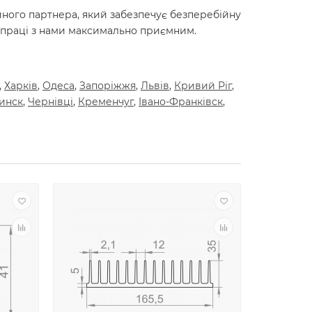
ійного партнера, який забезпечує безперебійну
івпраці з нами максимально приємним.
,
Харкiв
,
Одеса
,
Запорiжжя
,
Львiв
,
Кривий Рiг
,
инск
,
Чернiвцi
,
Кременчуг
,
Iвано-Франкiвск
,