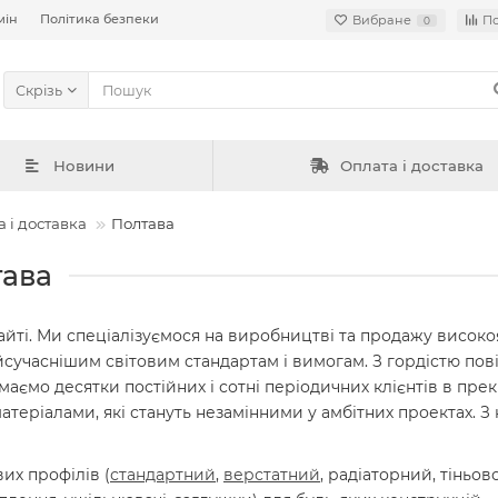
мін
Політика безпеки
Вибране
П
0
Скрізь
Новини
Оплата і доставка
 і доставка
Полтава
тава
айті. Ми спеціалізуємося на виробництві та продажу високо
 найсучаснішим світовим стандартам і вимогам. З гордістю по
маємо десятки постійних і сотні періодичних клієнтів в пре
атеріалами, які стануть незамінними у амбітних проектах. 
их профілів (
стандартний
,
верстатний
, радіаторний, тіньов