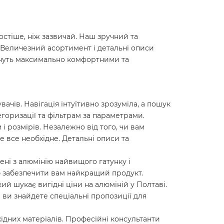
остіше, ніж зазвичай. Наш зручний та
. Величезний асортимент і детальні описи
ануть максимально комфортними та
чів. Навігація інтуїтивно зрозуміла, а пошук
егоризації та фільтрам за параметрами.
 розмірів. Незалежно від того, чи вам
е все необхідне. Детальні описи та
ені з алюмінію найвищого гатунку і
 забезпечити вам найкращий продукт.
й шукає вигідні ціни на алюміній у Полтаві.
і ви знайдете спеціальні пропозиції для
ідних матеріалів. Професійні консультанти