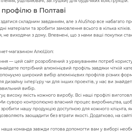
лення, ущільнювачі, заглушки) для будь-яких конструкцій.
о профілю в Полтаві
здатися складним завданням, але з AluShop все набагато пр
ні матеріали та зробити замовлення всього в кілька кліків
 не виходячи з дому. Впевнені, що з нами ваші покупки ст
ернет-магазином АлюШоп:
ння — цей сайт розроблений з урахуванням потреб користува
 знайдете потрібний алюмінієвий профіль завдяки чіткій кат
онуємо широкий вибір алюмінієвих профілів різних форм і
я дизайну інтер'єру чи для інших проектів, у нас ви знайдет
авильний вибір.
тує високу якість кожного виробу. Всі наші профілі виготовл
. Ми суворо контролюємо власний процес виробництва, щоб
 зробити нашу продукцію доступною для кожного клієнта, яки
дозволяють заощадити без втрати якості. Додатково, на сайт
 наша команда завжди готова допомогти вам у виборі необх