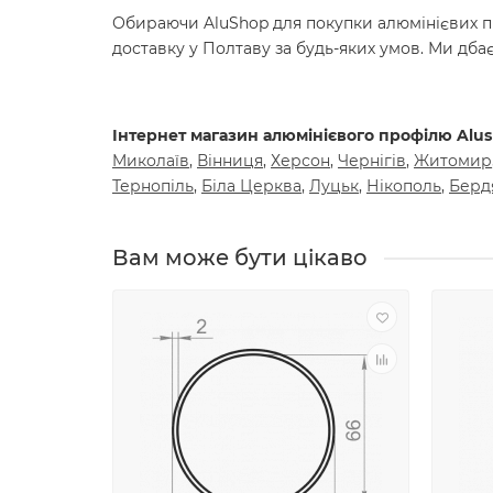
Обираючи AluShop для покупки алюмінієвих про
доставку у Полтаву за будь-яких умов. Ми дб
Інтернет магазин алюмінієвого профілю Alush
Mиколаїв
,
Вiнниця
,
Херсон
,
Чернiгiв
,
Житомир
Тернопiль
,
Бiла Церква
,
Луцьк
,
Нiкополь
,
Берд
Вам може бути цiкаво